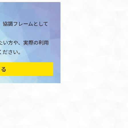
、協調フレームとして
たい方や、実際の利用
ください。
みる