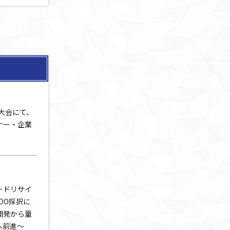
次大会にて、
ナー・企業
ードリサイ
DO採択に
開発から量
へ前進～