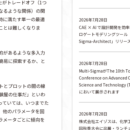
士がトレードオフ（1つ
なるような関係）の関
時に満たす単一の最適
2026年7月28日
ことは難しくなりま
CAE × AI で設計開発を効
ロゲートモデリングツール「Mu
Sigma-Architect」リ
的があるような多入力
簡易に探索するか、と
2026年7月28日
Multi-SigmaがThe 10th T
Conference on Advanced C
Science and Technology 
トとプロットの間の線
において展示されます
験屋の仕事だ」といわ
っていては、いつまでた
、他のパラメータを固
2026年7月28日
ラメータごとに傾向を
株式会社エイゾスは、化学工
回秋季大会に出展・ランチ