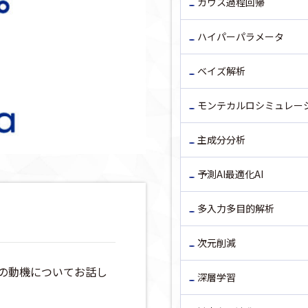
ガウス過程回帰
ハイパーパラメータ
ベイズ解析
モンテカルロシミュレー
主成分分析
予測AI最適化AI
多入力多目的解析
次元削減
の動機についてお話し
深層学習