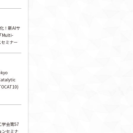
率化！新AIサ
lti-
リースセミナー
okyo
atalytic
(TOCAT10)
学会第57
ョンセミナ