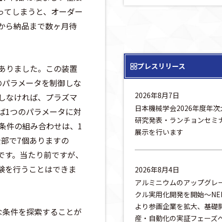
ってしまうと、オーダー
から納品まで数ヶ月待
プレスリリース
ありました。この装置
のパラメータを制御しな
2026年8月7日
しなければ、プラズマ
日本機械学会2026年度年
ば1つのパラメータに対
研究発表・ランチョンセミ
条件の組み合わせは、1
展示を行います
部で7個ありますの
けです。当たり前ですが、
験を行うことはできま
2026年8月4日
アルミニウムのアップグレ
クル実用化開発を開始～NE
より参画企業を拡大、基礎
な条件を探索することが
産・自動化の実証フェーズ