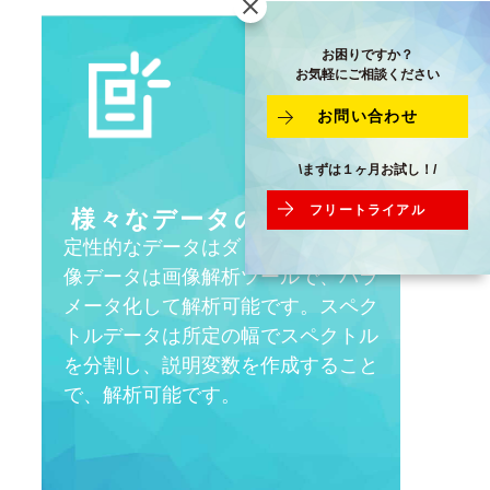
お困りですか？
お気軽にご相談ください
お問い合わせ
\まずは１ヶ月お試し！/
フリートライアル
様々なデータの
取り込み
定性的なデータはダミー変数で、画
像データは画像解析ツールで、パラ
メータ化して解析可能です。スペク
トルデータは所定の幅でスペクトル
を分割し、説明変数を作成すること
で、解析可能です。