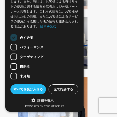
します。また、当社は、お客様による当社サイ
トの使用に関する情報を広告および分析パート
ナーと共有します。これらの情報は、お客様が
提供した他の情報、またはお客様によるサービ
スの使用から収集した他の情報と組み合わされ
る場合があります。
続きを読む
顧客対談
必ず必要
東プレ様
パフォーマンス
ターゲティング
機能性
未分類
すべてを受け入れる
全て拒否する
顧客対談
詳細を表示
SWCC様対談
POWERED BY COOKIESCRIPT