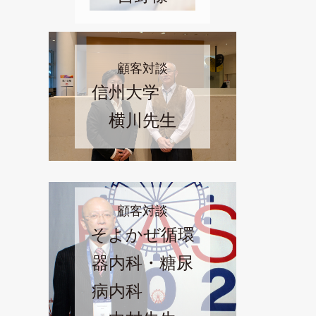
顧客対談
信州大学
横川先生
顧客対談
そよかぜ循環
器内科・糖尿
病内科