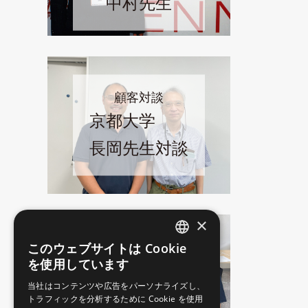
中村先生
顧客対談
京都大学
長岡先生対談
×
顧客対談
このウェブサイトは Cookie
JAPANESE
を使用しています
名古屋大学
ENGLISH
当社はコンテンツや広告をパーソナライズし、
松田先生対談
トラフィックを分析するために Cookie を使用