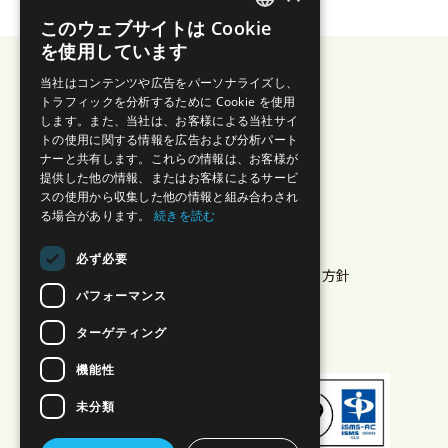
このウェブサイトは Cookie
JAPANESE
を使用しています
ENGLISH
当社はコンテンツや広告をパーソナライズし、
トラフィックを分析するために Cookie を使用
します。また、当社は、お客様による当社サイ
株式会社エイゾス
トの使用に関する情報を広告および分析パート
ナーと共有します。これらの情報は、お客様が
プライバシーポリシー
提供した他の情報、またはお客様によるサービ
スの使用から収集した他の情報と組み合わされ
セキュリティ
る場合があります。
続きを読む
特商法に基づく表示
情報セキュリティ方針
必ず必要
クラウドサービス情報セキュリティ方針
パフォーマンス
Multi-Sigma® 利用規約
ホワイトペーパー
ターゲティング
稼働状況
機能性
未分類