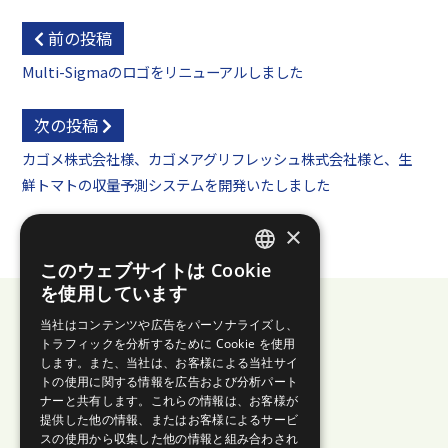
前の投稿
Multi-Sigmaのロゴをリニューアルしました
次の投稿
カゴメ株式会社様、カゴメアグリフレッシュ株式会社様と、生
鮮トマトの収量予測システムを開発いたしました
×
このウェブサイトは Cookie
JAPANESE
を使用しています
ENGLISH
当社はコンテンツや広告をパーソナライズし、
トラフィックを分析するために Cookie を使用
します。また、当社は、お客様による当社サイ
株式会社エイゾス
トの使用に関する情報を広告および分析パート
ナーと共有します。これらの情報は、お客様が
プライバシーポリシー
提供した他の情報、またはお客様によるサービ
スの使用から収集した他の情報と組み合わされ
セキュリティ