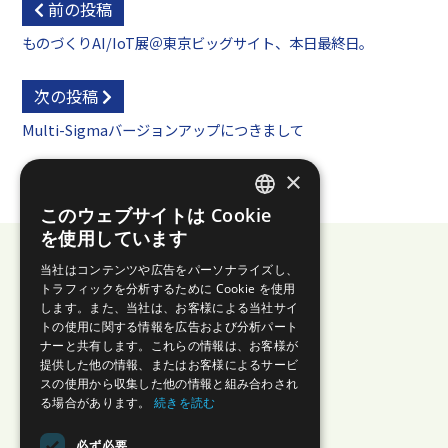
前の投稿
ものづくりAI/IoT展＠東京ビッグサイト、本日最終日。
次の投稿
Multi-Sigmaバージョンアップにつきまして
×
このウェブサイトは Cookie
JAPANESE
を使用しています
ENGLISH
当社はコンテンツや広告をパーソナライズし、
トラフィックを分析するために Cookie を使用
します。また、当社は、お客様による当社サイ
株式会社エイゾス
トの使用に関する情報を広告および分析パート
ナーと共有します。これらの情報は、お客様が
プライバシーポリシー
提供した他の情報、またはお客様によるサービ
スの使用から収集した他の情報と組み合わされ
セキュリティ
る場合があります。
続きを読む
特商法に基づく表示
情報セキュリティ方針
必ず必要