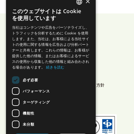
×
このウェブサイトは Cookie
JAPANESE
を使用しています
ENGLISH
当社はコンテンツや広告をパーソナライズし、
トラフィックを分析するために Cookie を使用
します。また、当社は、お客様による当社サイ
株式会社エイゾス
トの使用に関する情報を広告および分析パート
ナーと共有します。これらの情報は、お客様が
プライバシーポリシー
提供した他の情報、またはお客様によるサービ
スの使用から収集した他の情報と組み合わされ
セキュリティ
る場合があります。
続きを読む
特商法に基づく表示
情報セキュリティ方針
必ず必要
クラウドサービス情報セキュリティ方針
パフォーマンス
Multi-Sigma® 利用規約
ホワイトペーパー
ターゲティング
稼働状況
機能性
未分類