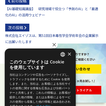
前の投稿
【AI基礎知識講座】 研究現場で役立つ「予測のAI」と「最適
化のAI」の活用ウェビナー
次の投稿
株式会社エイゾスは、第51回日本毒性学会学術年会の企業展示
に出展いたします
×
お困りですか？
お気軽にご相談ください
このウェブサイトは Cookie
JAPANESE
を使用しています
お問い合わせ
ENGLISH
当社はコンテンツや広告をパーソナライズし、
トラフィックを分析するために Cookie を使用
\まずは１ヶ月お試し！/
します。また、当社は、お客様による当社サイ
株式会社エイゾス
トの使用に関する情報を広告および分析パート
フリートライアル
ナーと共有します。これらの情報は、お客様が
プライバシーポリシー
提供した他の情報、またはお客様によるサービ
スの使用から収集した他の情報と組み合わされ
セキュリティ