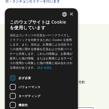
示・ランチョンセミナーを行います
×
このウェブサイトは Cookie
JAPANESE
を使用しています
ENGLISH
当社はコンテンツや広告をパーソナライズし、
トラフィックを分析するために Cookie を使用
します。また、当社は、お客様による当社サイ
株式会社エイゾス
トの使用に関する情報を広告および分析パート
ナーと共有します。これらの情報は、お客様が
プライバシーポリシー
提供した他の情報、またはお客様によるサービ
スの使用から収集した他の情報と組み合わされ
セキュリティ
る場合があります。
続きを読む
特商法に基づく表示
情報セキュリティ方針
必ず必要
クラウドサービス情報セキュリティ方針
パフォーマンス
Multi-Sigma® 利用規約
ホワイトペーパー
ターゲティング
稼働状況
機能性