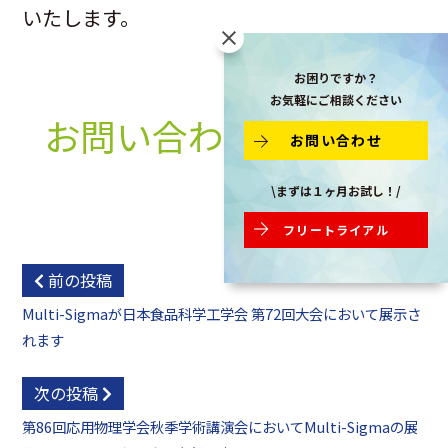
いたします。
お困りですか？
お気軽にご相談ください
お問い合わせはこちら
お問い合わせ
\まずは１ヶ月お試し！/
フリートライアル
前の投稿
Multi-Sigmaが日本食品科学工学会 第72回大会において展示さ
れます
次の投稿
第86回応用物理学会秋季学術講演会においてMulti-Sigmaの展