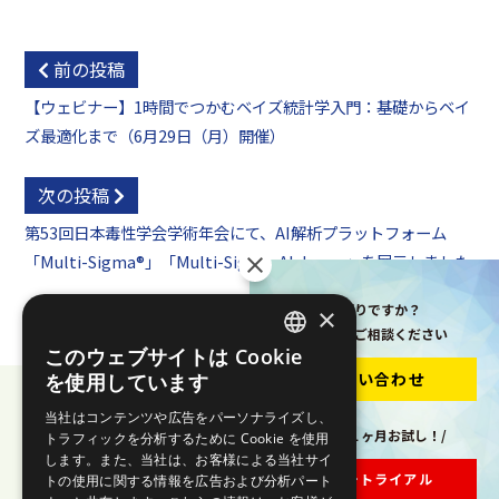
前の投稿
【ウェビナー】1時間でつかむベイズ統計学入門：基礎からベイ
ズ最適化まで（6月29日（月）開催）
次の投稿
第53回日本毒性学会学術年会にて、AI解析プラットフォーム
「Multi-Sigma®」「Multi-Sigma-Alchemy」を展示しました
お困りですか？
×
お気軽にご相談ください
このウェブサイトは Cookie
JAPANESE
お問い合わせ
を使用しています
ENGLISH
当社はコンテンツや広告をパーソナライズし、
\まずは１ヶ月お試し！/
トラフィックを分析するために Cookie を使用
します。また、当社は、お客様による当社サイ
株式会社エイゾス
フリートライアル
トの使用に関する情報を広告および分析パート