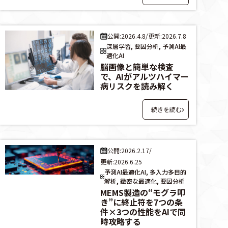
公開:2026.4.8
/
更新:2026.7.8
深層学習, 要因分析, 予測AI最
適化AI
脳画像と簡単な検査
で、AIがアルツハイマー
病リスクを読み解く
続きを読む
公開:2026.2.17
/
更新:2026.6.25
予測AI最適化AI, 多入力多目的
解析, 緻密な最適化, 要因分析
MEMS製造の“モグラ叩
き”に終止符を7つの条
件×3つの性能をAIで同
時攻略する