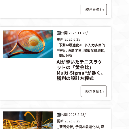
続きを読む
公開:2025.11.26
/
更新:2026.6.25
予測AI最適化AI, 多入力多目的
解析, 深層学習, 緻密な最適化,
要因分析
AIが導いたテニスラケ
ットの「黄金比」
Multi-Sigma®が暴く、
勝利の設計方程式
続きを読む
公開:2025.8.25
/
更新:2026.6.25
要因分析, 予測AI最適化AI, 深