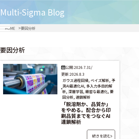
Multi-Sigma
Blog
HOME
要因分析
要因分析
公開:2026.7.31
/
更新:2026.8.3
ガウス過程回帰, ベイズ解析, 予
測AI最適化AI, 多入力多目的解
析, 深層学習, 緻密な最適化, 要
因分析, 連鎖解析
「脱溶剤か、品質か」
をやめる。配合から印
刷品質までをつなぐAI
連鎖解析
続きを読む