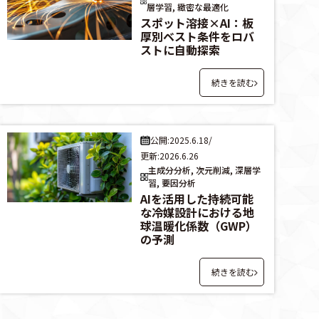
層学習, 緻密な最適化
スポット溶接×AI：板
厚別ベスト条件をロバ
ストに自動探索
続きを読む
公開:2025.6.18
/
更新:2026.6.26
主成分分析, 次元削減, 深層学
習, 要因分析
AIを活用した持続可能
な冷媒設計における地
球温暖化係数（GWP）
の予測
続きを読む