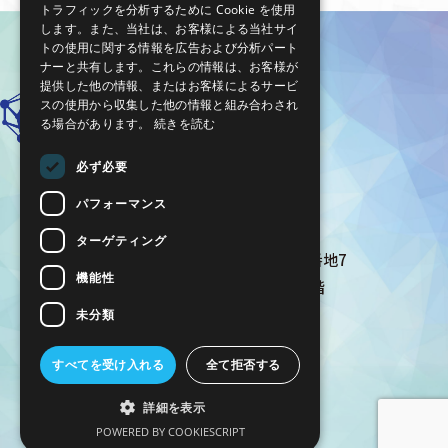
トラフィックを分析するために Cookie を使用
します。また、当社は、お客様による当社サイ
トの使用に関する情報を広告および分析パート
ナーと共有します。これらの情報は、お客様が
提供した他の情報、またはお客様によるサービ
スの使用から収集した他の情報と組み合わされ
る場合があります。
続きを読む
必ず必要
パフォーマンス
株式会社エイゾス
ターゲティング
〒305-0031 茨城県つくば市吾妻1丁目5番地7
機能性
ダイワロイネットホテルつくばビル2階
未分類
プライバシーポリシー
すべてを受け入れる
全て拒否する
© AIZOTH Inc. All Rights Reserved.
詳細を表示
POWERED BY COOKIESCRIPT