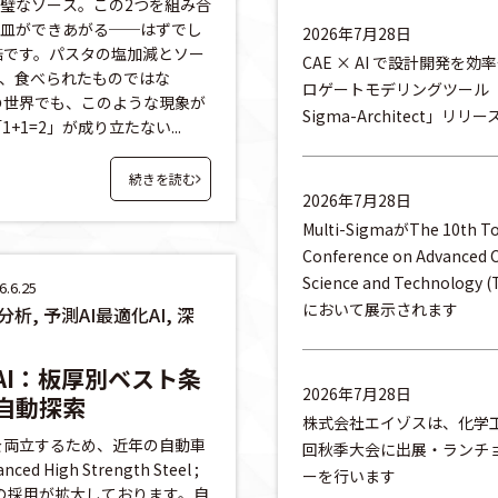
璧なソース。この2つを組み合
皿ができあがる──はずでし
2026年7月28日
酷です。パスタの塩加減とソー
CAE × AI で設計開発を効
、食べられたものではな
ロゲートモデリングツール「Mu
の世界でも、このような現象が
Sigma-Architect」リ
+1=2」が成り立たない...
続きを読む
2026年7月28日
Multi-SigmaがThe 10th T
Conference on Advanced C
Science and Technology 
.6.25
において展示されます
析, 予測AI最適化AI, 深
AI：板厚別ベスト条
2026年7月28日
自動探索
株式会社エイゾスは、化学工
全を両立するため、近年の自動車
回秋季大会に出展・ランチ
High Strength Steel ;
ーを行います
板の採用が拡大しております。自