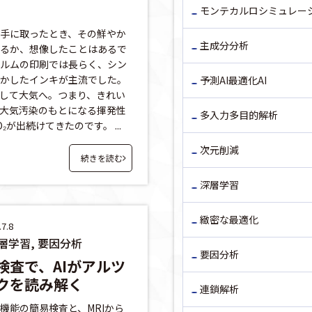
モンテカルロシミュレー
手に取ったとき、その鮮やか
主成分分析
るか、想像したことはあるで
ルムの印刷では長らく、シン
かしたインキが主流でした。
予測AI最適化AI
して大気へ。つまり、きれい
大気汚染のもとになる揮発性
多入力多目的解析
₂が出続けてきたのです。 ...
次元削減
続きを読む
深層学習
緻密な最適化
7.8
深層学習, 要因分析
要因分析
検査で、AIがアルツ
クを読み解く
連鎖解析
機能の簡易検査と、MRIから