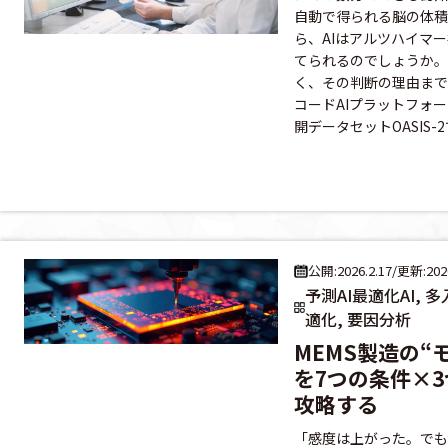
自動で得られる脳の体積
ら、AIはアルツハイマ
てられるのでしょうか。
く、その判断の理由まで
コードAIプラットフォーム 
開データセットOASIS-2で
公開:2026.2.17
/
更新:2026
予測AI最適化AI, 
適化, 要因分析
MEMS製造の“
を7つの条件×3
攻略する
「感度は上がった。でも