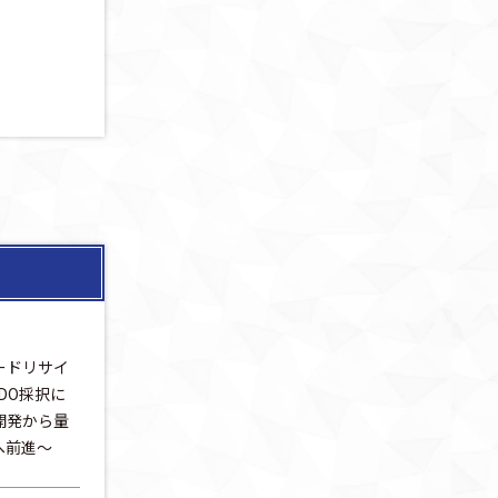
ードリサイ
DO採択に
開発から量
へ前進～