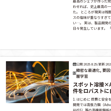
最高のシェフが作った完
わせれば、史上最高の一
た。 ところが現実は残
スの塩味が重なりすぎて
い…。 実は、製品開発
日々発生しています。 「1
公開:2025.8.25
/
更新:2026
緻密な最適化, 要因分
層学習
スポット溶接×
件をロバストに
1. はじめに 燃費と安
開発では高張力鋼（Advanced 
AHSS）等の高機能鋼