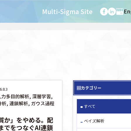
Multi-Sigma Site
En
カテゴリー
.8.3
多入力多目的解析, 深層学習,
析, 連鎖解析, ガウス過程
すべて
質か」をやめる。配
ベイズ解析
までをつなぐAI連鎖