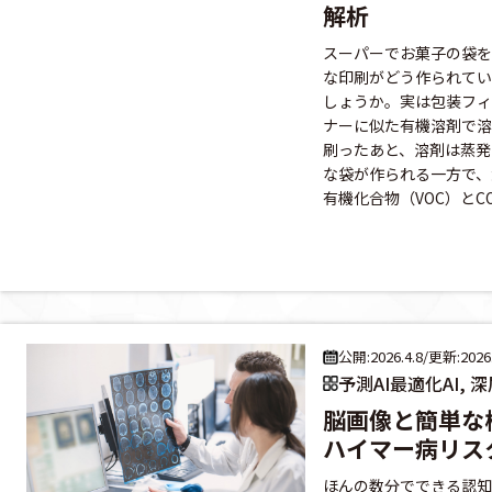
解析
スーパーでお菓子の袋を
な印刷がどう作られてい
しょうか。実は包装フィ
ナーに似た有機溶剤で溶
刷ったあと、溶剤は蒸発
な袋が作られる一方で、
有機化合物（VOC）とCO
公開:2026.4.8
/
更新:2026.
予測AI最適化AI, 
脳画像と簡単な
ハイマー病リス
ほんの数分でできる認知