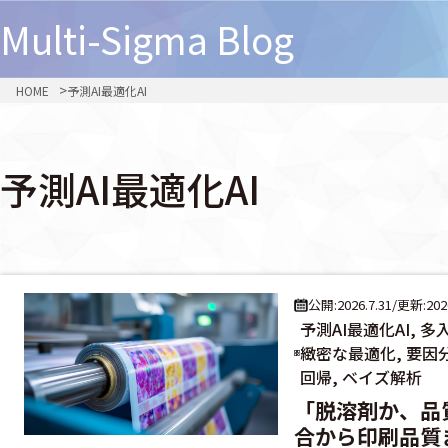
Multi-Sigma
Blog
HOME
予測AI最適化AI
予測AI最適化AI
公開:2026.7.31
/
更新:2026
予測AI最適化AI, 
緻密な最適化, 要因分
回帰, ベイズ解析
「脱溶剤か、品
合から印刷品質