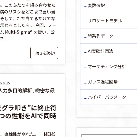
。このふたつを組み合わせた
変数選択
ー病のリスクをどこまで言い当
そして、ただ当てるだけでな
サロゲートモデル
示せるとしたら。 今回、ノー
Multi-Sigma® を使い、公
時系列データ
...
AI実験計画法
続きを読む
マーケティング分析
ガウス過程回帰
.6.25
多入力多目的解析, 緻密な最
ハイパーパラメータ
モグラ叩き”に終止符
つの性能をAIで同時
、直線性が崩れた。」 MEMS