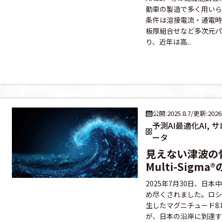
動車の製造で多く用いら
条件は溶接電流・通電時
板厚組合せなど多次元パ
り、近年は高...
公開:2025.8.7
/
更新:2026.
予測AI最適化AI,
ータ
見えない津波の
Multi-Sigm
2025年7月30日、日
め尽くされました。ロシ
生したマグニチュード8
が、日本の沿岸に到達す