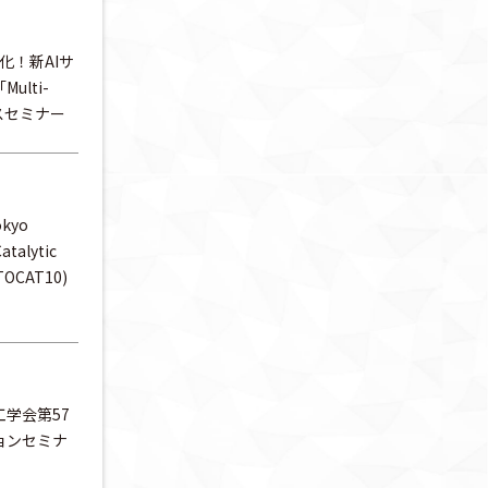
率化！新AIサ
lti-
リースセミナー
okyo
atalytic
(TOCAT10)
学会第57
ョンセミナ