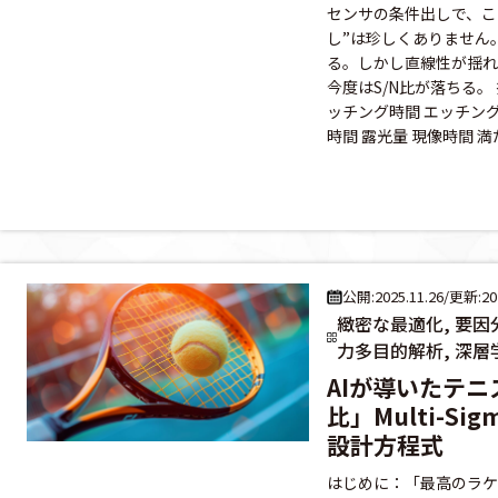
センサの条件出しで、こ
し”は珍しくありません
る。しかし直線性が揺れ
今度はS/N比が落ちる。
ッチング時間 エッチング
時間 露光量 現像時間 満た
公開:2025.11.26
/
更新:202
緻密な最適化, 要因分
力多目的解析, 深層
AIが導いたテ
比」Multi-S
設計方程式
はじめに：「最高のラケ