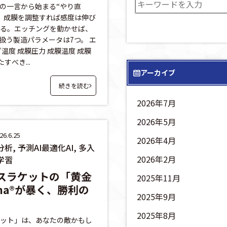
の一言から始まる“やり直
。成膜を調整すれば感度は伸び
る。エッチングを動かせば、
 扱う製造パラメータは7つ。 エ
温度 成膜圧力 成膜温度 成膜
すべき...
アーカイブ
続きを読む
2026年7月
2026年5月
6.6.25
2026年4月
析, 予測AI最適化AI, 多入
2026年2月
学習
ニスラケットの「黄金
2025年11月
igma®が暴く、勝利の
2025年9月
2025年8月
ット」は、あなたの敵かもし