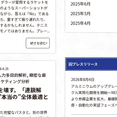
ェデラーが愛用するラケットを
2025年6月
のようなスーパーショットが
2025年5月
ながら、答えは「No」である
ろ、重すぎて振り遅れたり、
2025年4月
するかもしれません。テニス
ノではありません。プレー...
続きを読む
プレスリリース
.6.25
多入力多目的解析, 緻密な最
2026年8月4日
マーケティング分析
アルミニウムのアップグレ
壁を壊す。「連鎖解
クル実用化開発を開始～NE
”本当の”全体最適と
より参画企業を拡大、基礎
産・自動化の実証フェーズ
た完璧なパスタと、別の世界