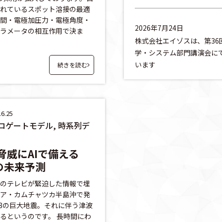
れているスポット溶接の最適
間・電極加圧力・電極角度・
2026年7月24日
ラメータの相互作用で決ま
株式会社エイゾスは、第36
学・システム部門講演会に
います
続きを読む
6.25
 サロゲートモデル, 時系列デ
脅威にAIで備える
a®の未来予測
本中のテレビが緊迫した情報で埋
ア・カムチャツカ半島沖で発
.8の巨大地震。それに伴う津波
るというのです。 長時間にわ