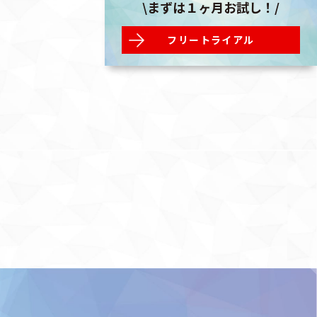
\まずは１ヶ月お試し！/
フリートライアル