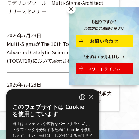
モデリングツール「Multi-Sigma-Architect」
リリースセミナー
お困りですか？
お気軽にご相談ください
2026年7月28日
お問い合わせ
Multi-SigmaがThe 10th Tokyo Conference on
Advanced Catalytic Science and Technology
\まずは１ヶ月お試し！/
(TOCAT10)において展示されます
フリートライアル
2026年7月28日
株式会社エイゾスは、化学工学会第57回秋季大
×
会に出展・ランチョンセミナーを行います
このウェブサイトは Cookie
JAPANESE
を使用しています
ENGLISH
当社はコンテンツや広告をパーソナライズし、
トラフィックを分析するために Cookie を使用
します。また、当社は、お客様による当社サイ