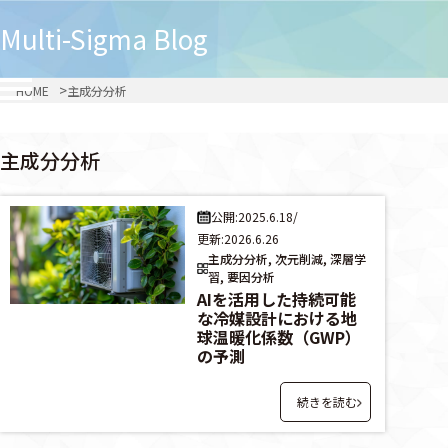
Multi-Sigma
Blog
HOME
主成分分析
主成分分析
公開:2025.6.18
/
更新:2026.6.26
主成分分析, 次元削減, 深層学
習, 要因分析
AIを活用した持続可能
な冷媒設計における地
球温暖化係数（GWP）
の予測
続きを読む