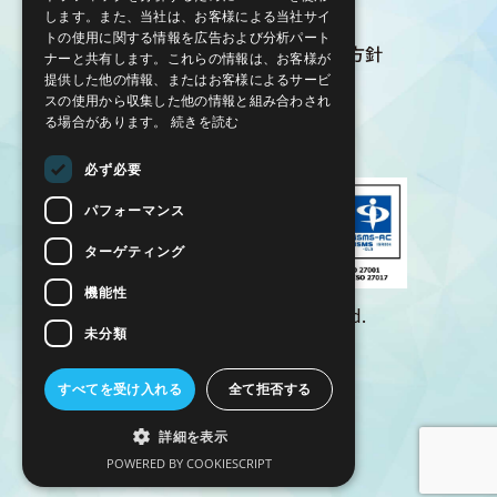
します。また、当社は、お客様による当社サイ
情報セキュリティ方針
トの使用に関する情報を広告および分析パート
クラウドサービス情報セキュリティ方針
ナーと共有します。これらの情報は、お客様が
提供した他の情報、またはお客様によるサービ
Multi-Sigma® 利用規約
スの使用から収集した他の情報と組み合わされ
ホワイトペーパー
る場合があります。
続きを読む
稼働状況
必ず必要
パフォーマンス
ターゲティング
機能性
© AIZOTH Inc. All Rights Reserved.
未分類
すべてを受け入れる
全て拒否する
詳細を表示
POWERED BY COOKIESCRIPT